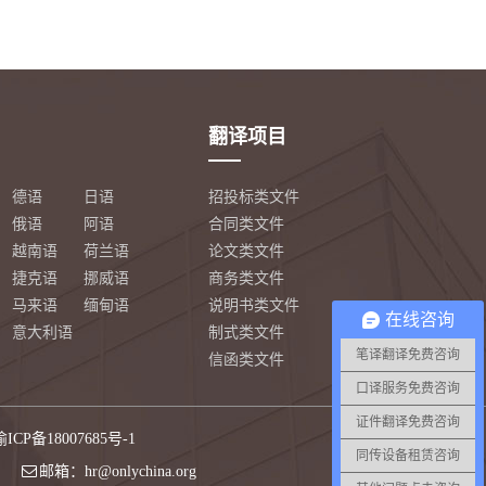
翻译项目
德语
日语
招投标类文件
俄语
阿语
合同类文件
越南语
荷兰语
论文类文件
捷克语
挪威语
商务类文件
马来语
缅甸语
说明书类文件
在线咨询
意大利语
制式类文件
笔译翻译免费咨询
信函类文件
口译服务免费咨询
证件翻译免费咨询
渝ICP备18007685号-1
同传设备租赁咨询
5F
邮箱：hr@onlychina.org