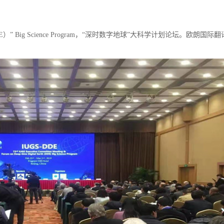
（DDE）” Big Science Program，“深时数字地球”大科学计划论坛。欧朗国际