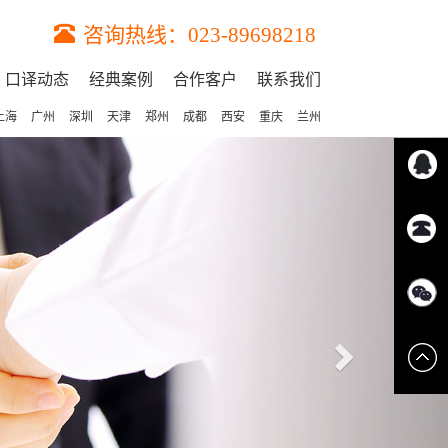
咨询热线：023-89698218
口译动态
经典案例
合作客户
联系我们
上海
广州
深圳
天津
郑州
成都
西安
重庆
兰州
Next
点击立
咨询热
即联系
线：023-
我们的
8969821
专业顾