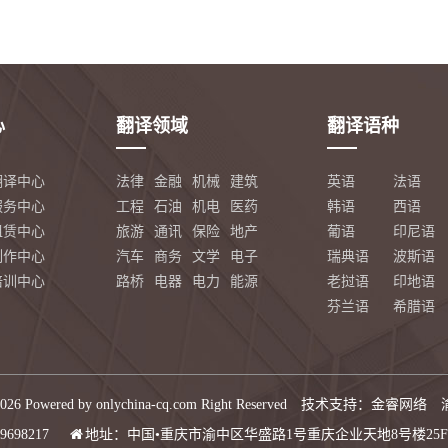
心
翻译领域
翻译语种
翻译中心
法律
金融
机械
建筑
英语
法语
服务中心
工程
石油
机电
医药
韩语
西语
租赁中心
旅游
通讯
保险
地产
葡语
印尼语
制作中心
汽车
商务
文学
电子
瑞典语
波斯语
培训中心
路桥
电器
电力
能源
老挝语
印地语
芬兰语
希腊语
026 Powered by onlychina-cq.com Right Reserved 技术支持：
金睿网络
89698217
地址：中国•重庆市渝中区华盛路1号重庆企业天地8号楼2