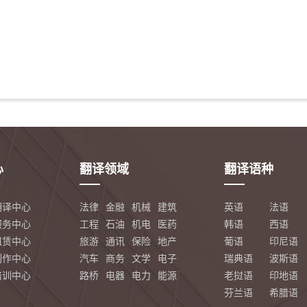
心
翻译领域
翻译语种
翻译中心
法律
金融
机械
建筑
英语
法语
服务中心
工程
石油
机电
医药
韩语
西语
租赁中心
旅游
通讯
保险
地产
葡语
印尼语
制作中心
汽车
商务
文学
电子
瑞典语
波斯语
培训中心
路桥
电器
电力
能源
老挝语
印地语
芬兰语
希腊语