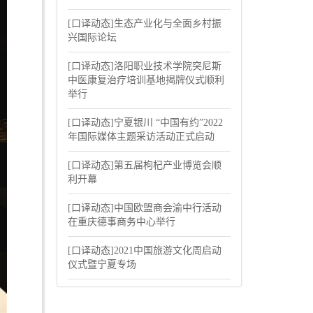
[口译动态]生态产业化与全面乡村振
兴国际论坛
[口译动态]洛阳职业技术学院突尼斯
中医康复治疗培训基地揭牌仪式顺利
举行
[口译动态]宁夏银川 “中国有约”2022
年国际媒体主题采访活动正式启动
[口译动态]第五届枸杞产业博览会顺
利开幕
[口译动态]中国欧盟商会渝中行活动
在重庆德事商务中心举行
[口译动态]2021中国旅游文化周启动
仪式暨宁夏专场