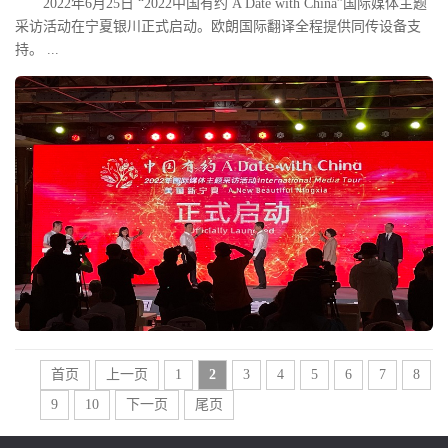
2022年6月25日 “2022中国有约 A Date with China”国际媒体主题
采访活动在宁夏银川正式启动。欧朗国际翻译全程提供同传设备支
持。 ...
首页
上一页
1
2
3
4
5
6
7
8
9
10
下一页
尾页