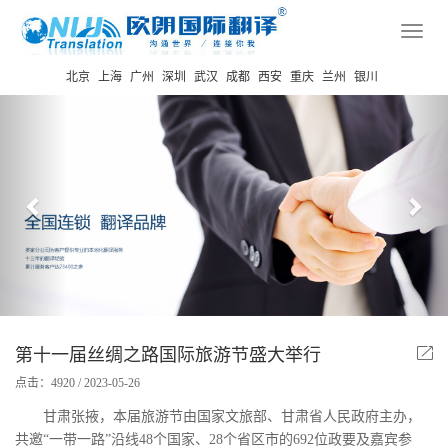
Toggl
navig
北京
上海
广州
深圳
武汉
成都
西安
重庆
兰州
银川
Previous
Nex
第十一届丝绸之路国际旅游节盛大举行
点击：4920 / 2023-05-26
甘肃张掖，本届旅游节由国家文旅部、甘肃省人民政府主办，
共邀“一带一路”沿线48个国家、28个省区市的692位政要及嘉宾参