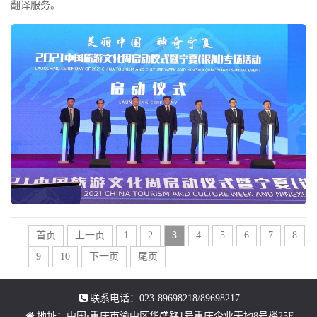
翻译服务。 ...
首页
上一页
1
2
3
4
5
6
7
8
9
10
下一页
尾页
联系电话：023-89698218/89698217
地址：中国•重庆市渝中区华盛路1号重庆企业天地8号楼25F