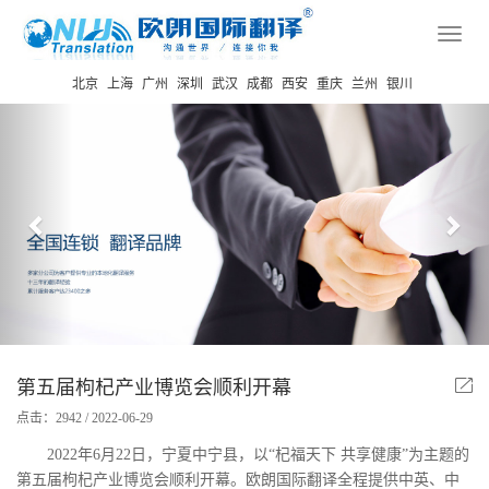
Toggl
navig
北京
上海
广州
深圳
武汉
成都
西安
重庆
兰州
银川
Previous
Nex
第五届枸杞产业博览会顺利开幕
点击：2942 / 2022-06-29
2022年6月22日，宁夏中宁县，以“杞福天下 共享健康”为主题的
第五届枸杞产业博览会顺利开幕。欧朗国际翻译全程提供中英、中